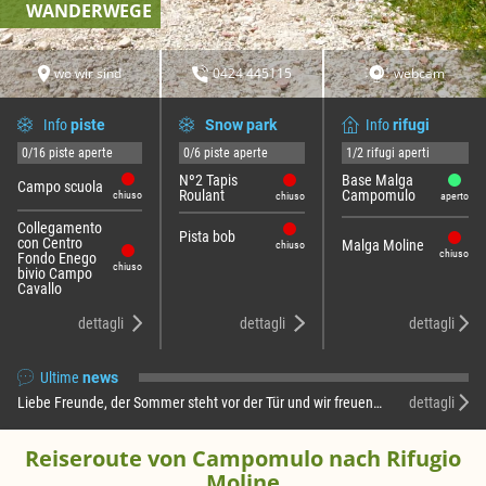
WANDERWEGE
wo wir sind
0424 445115
webcam
Info
piste
Snow park
Info
rifugi
0/16 piste aperte
0/6 piste aperte
1/2 rifugi aperti
Nº2 Tapis
Base Malga
Campo scuola
Roulant
Campomulo
chiuso
chiuso
aperto
Collegamento
Pista bob
con Centro
Malga Moline
chiuso
chiuso
Fondo Enego
chiuso
bivio Campo
Cavallo
dettagli
dettagli
dettagli
Ultime
news
Liebe Freunde, der Sommer steht vor der Tür und wir freuen uns, Ihnen mitteilen zu können, dass die Campomulo-Hütte wieder geöffnet ist! Im Moment fin …
dettagli
Reiseroute von Campomulo nach Rifugio
Moline