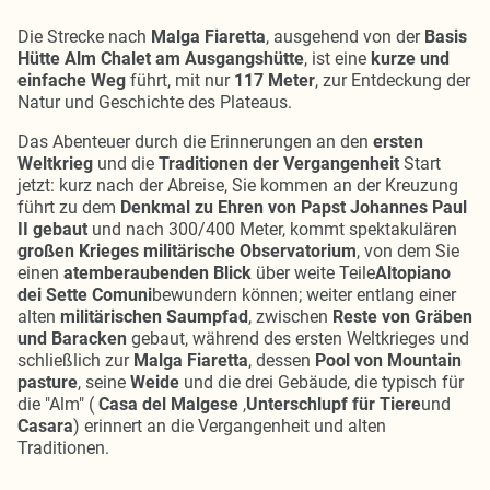
Die Strecke nach
Malga Fiaretta
, ausgehend von der
Basis
Hütte Alm Chalet am Ausgangshütte
, ist eine
kurze und
einfache Weg
führt, mit nur
117 Meter
, zur Entdeckung der
Natur und Geschichte des Plateaus.
Das Abenteuer durch die Erinnerungen an den
ersten
Weltkrieg
und die
Traditionen der Vergangenheit
Start
jetzt: kurz nach der Abreise, Sie kommen an der Kreuzung
führt zu dem
Denkmal zu Ehren von Papst Johannes Paul
II gebaut
und nach 300/400 Meter, kommt spektakulären
großen Krieges militärische Observatorium
, von dem Sie
einen
atemberaubenden Blick
über weite Teile
Altopiano
dei Sette Comuni
bewundern können; weiter entlang einer
alten
militärischen Saumpfad
, zwischen
Reste von Gräben
und Baracken
gebaut, während des ersten Weltkrieges und
schließlich zur
Malga Fiaretta
, dessen
Pool von Mountain
pasture
, seine
Weide
und die drei Gebäude, die typisch für
die "Alm" (
Casa del Malgese
,
Unterschlupf für Tiere
und
Casara
) erinnert an die Vergangenheit und alten
Traditionen.