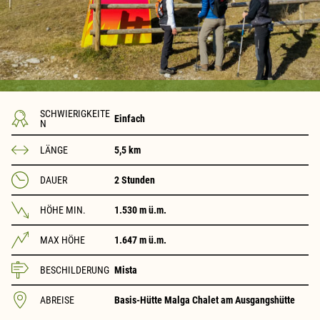
SCHWIERIGKEITE
Einfach
N
LÄNGE
5,5 km
DAUER
2 Stunden
HÖHE MIN.
1.530 m ü.m.
MAX HÖHE
1.647 m ü.m.
BESCHILDERUNG
Mista
ABREISE
Basis-Hütte Malga Chalet am Ausgangshütte