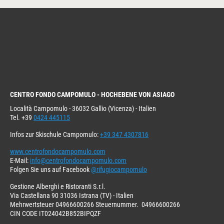
CENTRO FONDO CAMPOMULO - HOCHEBENE VON ASIAGO
Località Campomulo - 36032 Gallio (Vicenza) - Italien
Tel. +39
0424 445115
Infos zur Skischule Campomulo:
+39 347 4307816
www.centrofondocampomulo.com
E-Mail:
info@centrofondocampomulo.com
Folgen Sie uns auf Facebook
@rifugiocampomulo
Gestione Alberghi e Ristoranti S.r.l.
Via Castellana 90 31036 Istrana (TV) - Italien
Mehrwertsteuer 04966600266 Steuernummer. 04966600266
CIN CODE IT024042B852BIPQZF