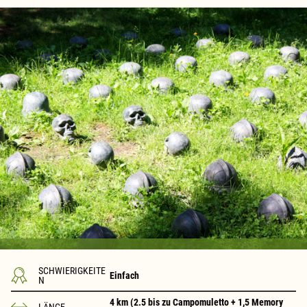
SCHWIERIGKEITE
Einfach
N
4 km (2.5 bis zu Campomuletto + 1,5 Memory
LÄNGE