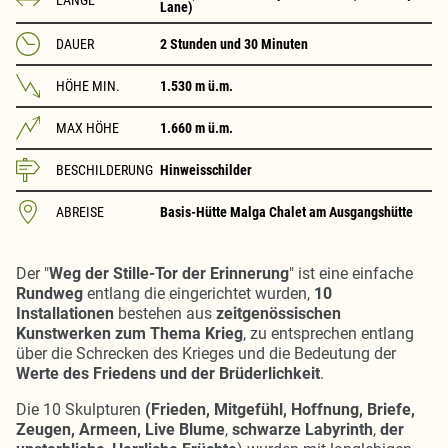
Lane)
DAUER
2 Stunden und 30 Minuten
HÖHE MIN.
1.530 m ü.m.
MAX HÖHE
1.660 m ü.m.
BESCHILDERUNG
Hinweisschilder
ABREISE
Basis-Hütte Malga Chalet am Ausgangshütte
Der "
Weg der Stille-Tor der Erinnerung
" ist eine einfache
Rundweg
entlang die eingerichtet wurden,
10
Installationen
bestehen aus
zeitgenössischen
Kunstwerken zum Thema Krieg
, zu entsprechen entlang
über die Schrecken des Krieges und die Bedeutung der
Werte des Friedens und der Brüderlichkeit
.
Die 10 Skulpturen
(
Frieden
,
Mitgefühl
,
Hoffnung
,
Briefe
,
Zeugen
,
Armeen
, Live Blume
,
schwarze Labyrinth
,
der