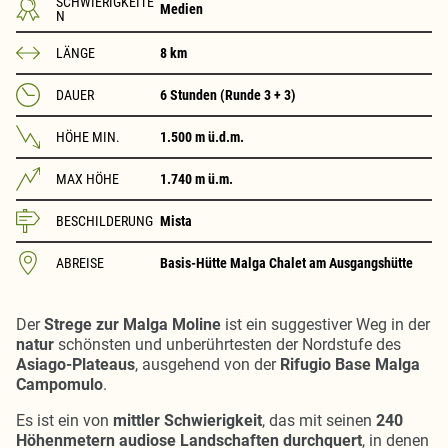
SCHWIERIGKEITE
Medien
N
LÄNGE
8 km
DAUER
6 Stunden (Runde 3 + 3)
HÖHE MIN.
1.500 m ü.d.m.
MAX HÖHE
1.740 m ü.m.
BESCHILDERUNG
Mista
ABREISE
Basis-Hütte Malga Chalet am Ausgangshütte
Der
Strege zur Malga Moline
ist ein suggestiver Weg in der
natur
schönsten und unberührtesten der Nordstufe des
Asiago-Plateaus
, ausgehend von der
Rifugio Base Malga
Campomulo
.
Es ist ein
von
mittler Schwierigkeit
, das mit seinen
240
Höhenmetern
audiose Landschaften durchquert
, in denen