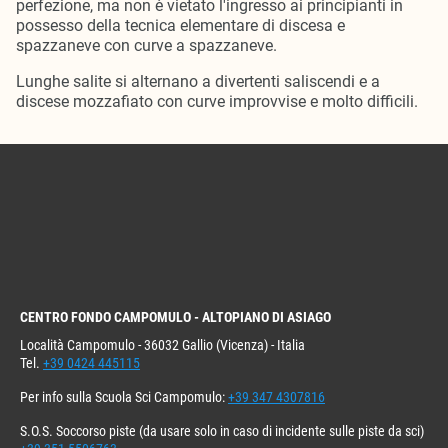
perfezione, ma non è vietato l'ingresso ai principianti in
possesso della tecnica elementare di discesa e
spazzaneve con curve a spazzaneve.
Lunghe salite si alternano a divertenti saliscendi e a
discese mozzafiato con curve improvvise e molto difficili.
CENTRO FONDO CAMPOMULO - ALTOPIANO DI ASIAGO
Località Campomulo - 36032 Gallio (Vicenza) - Italia
Tel.
+39 0424 445115
Per info sulla Scuola Sci Campomulo:
+39 347 4307816
S.O.S. Soccorso piste (da usare solo in caso di incidente sulle piste da sci)