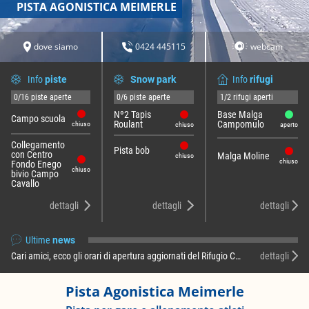
PISTA AGONISTICA MEIMERLE
dove siamo
0424 445115
webcam
Info
piste
Snow park
Info
rifugi
0/16 piste aperte
0/6 piste aperte
1/2 rifugi aperti
Nº2 Tapis
Base Malga
Campo scuola
Roulant
Campomulo
chiuso
chiuso
aperto
Collegamento
Pista bob
con Centro
Malga Moline
chiuso
chiuso
Fondo Enego
chiuso
bivio Campo
Cavallo
dettagli
dettagli
dettagli
Ultime
news
Cari amici, ecco gli orari di apertura aggiornati del Rifugio Campomulo per il mese di agosto 2026: RIFUGIO BASE MALGA CAMPOMULO Dal lunedì al venerdì …
dettagli
Pista Agonistica Meimerle