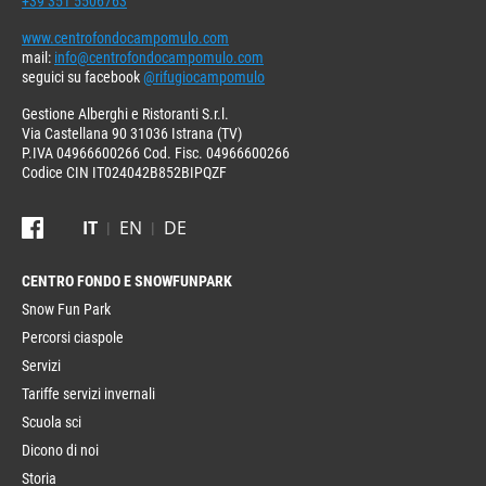
+39 351 5506763
www.centrofondocampomulo.com
mail:
info@centrofondocampomulo.com
seguici su facebook
@rifugiocampomulo
Gestione Alberghi e Ristoranti S.r.l.
Via Castellana 90 31036 Istrana (TV)
P.IVA 04966600266 Cod. Fisc. 04966600266
Codice CIN IT024042B852BIPQZF
IT
EN
DE
CENTRO FONDO
Snow Fun Park
Percorsi ciaspole
Servizi
Tariffe servizi invernali
Scuola sci
Dicono di noi
Storia