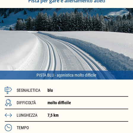
Pista per gare e allenamento atleti
PISTA BLU - agonistica molto difficile
SEGNALETICA
blu
DIFFICOLTÀ
molto difficile
LUNGHEZZA
7,5 km
TEMPO