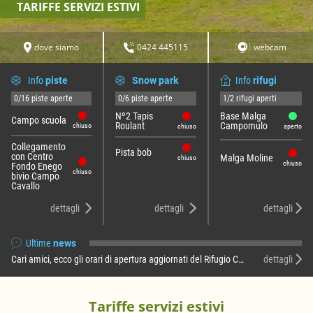
TARIFFE SERVIZI ESTIVI
dove siamo
0424 445115
webcam
Info
piste
Snow park
Info
rifugi
0/16 piste aperte
0/6 piste aperte
1/2 rifugi aperti
Nº2 Tapis
Base Malga
Campo scuola
Roulant
Campomulo
chiuso
chiuso
aperto
Collegamento
Pista bob
con Centro
Malga Moline
chiuso
chiuso
Fondo Enego
chiuso
bivio Campo
Cavallo
dettagli
dettagli
dettagli
Ultime
news
Cari amici, ecco gli orari di apertura aggiornati del Rifugio Campomulo per il mese di agosto 2026: RIFUGIO BASE MALGA CAMPOMULO Dal lunedì al venerdì …
dettagli
Tariffe servizi estivi