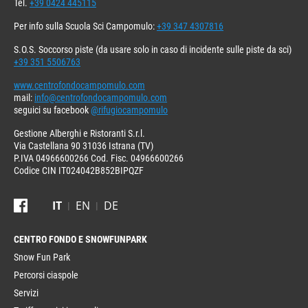
Tel.
+39 0424 445115
Per info sulla Scuola Sci Campomulo:
+39 347 4307816
S.O.S. Soccorso piste (da usare solo in caso di incidente sulle piste da sci)
+39 351 5506763
www.centrofondocampomulo.com
mail:
info@centrofondocampomulo.com
seguici su facebook
@rifugiocampomulo
Gestione Alberghi e Ristoranti S.r.l.
Via Castellana 90 31036 Istrana (TV)
P.IVA 04966600266 Cod. Fisc. 04966600266
Codice CIN IT024042B852BIPQZF
IT
EN
DE
CENTRO FONDO
Snow Fun Park
Percorsi ciaspole
Servizi