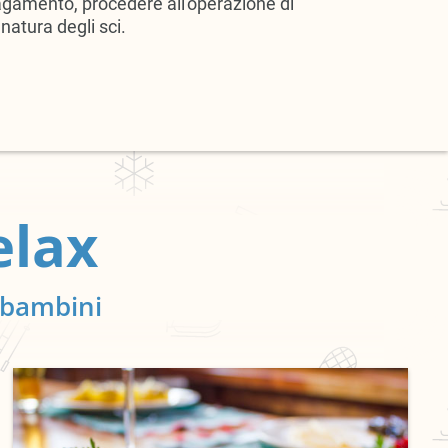
agamento, procedere all'operazione di
inatura degli sci.
elax
e bambini