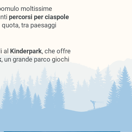
mpomulo moltissime
anti
percorsi per ciaspole
a quota, tra paesaggi
i al
Kinderpark
, che offre
k
, un grande parco giochi