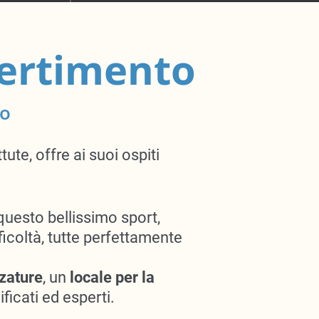
vertimento
lo
te, offre ai suoi ospiti
questo bellissimo sport,
ficoltà
, tutte perfettamente
zature
, un
locale per la
ficati ed esperti.