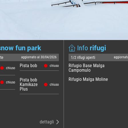
snow fun park
Info
rifugi
rte
aggiornato al 30/04/2026
1/2 rifugi aperti
aggiornat
Pista bob
Rifugio Base Malga
chiuso
chiuso
Campomulo
Rifugio Malga Moline
Pista bob
chiuso
Kamikaze
chiuso
Plus
dettagli