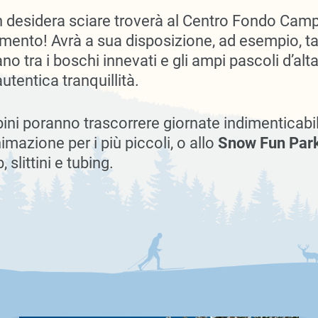
n desidera sciare troverà al Centro Fondo Ca
rtimento! Avrà a sua disposizione, ad esempio, t
no tra i boschi innevati e gli ampi pascoli d’alt
utentica tranquillità.
mbini poranno trascorrere giornate indimenticabil
nimazione per i più piccoli, o allo
Snow Fun Par
 slittini e tubing.