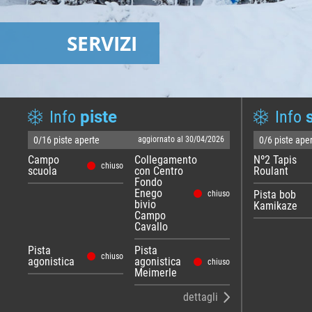
SERVIZI
Info
piste
Info
0/16 piste aperte
aggiornato al 30/04/2026
0/6 piste ape
Campo
Collegamento
Nº2 Tapis
chiuso
scuola
con Centro
Roulant
Fondo
Enego
Pista bob
chiuso
bivio
Kamikaze
Campo
Cavallo
Pista
Pista
chiuso
agonistica
agonistica
chiuso
Meimerle
dettagli