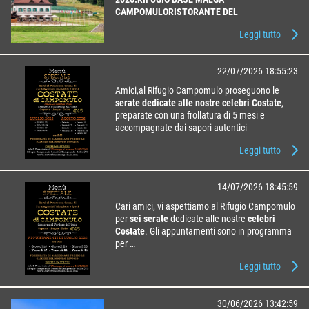
CAMPOMULO
RISTORANTE DEL
RIFUGIO
Pranzo
: Tutti i giorni dalle 11:3 …
Leggi tutto
22/07/2026 18:55:23
Amici,al Rifugio Campomulo proseguono le
serate dedicate alle nostre celebri Costate
,
preparate con una frollatura di 5 mesi e
accompagnate dai sapori autentici
dell’Altopiano.Gli …
Leggi tutto
14/07/2026 18:45:59
Cari amici,
vi aspettiamo al Rifugio Campomulo
per
sei serate
dedicate alle nostre
celebri
Costate
. Gli appuntamenti sono in programma
per …
Leggi tutto
30/06/2026 13:42:59