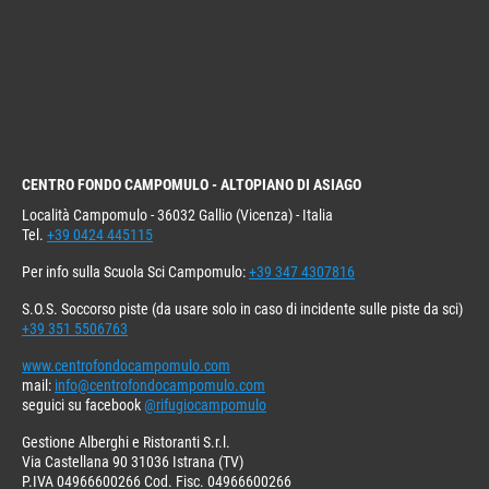
CENTRO FONDO CAMPOMULO - ALTOPIANO DI ASIAGO
Località Campomulo - 36032 Gallio (Vicenza) - Italia
Tel.
+39 0424 445115
Per info sulla Scuola Sci Campomulo:
+39 347 4307816
S.O.S. Soccorso piste (da usare solo in caso di incidente sulle piste da sci)
+39 351 5506763
www.centrofondocampomulo.com
mail:
info@centrofondocampomulo.com
seguici su facebook
@rifugiocampomulo
Gestione Alberghi e Ristoranti S.r.l.
Via Castellana 90 31036 Istrana (TV)
P.IVA 04966600266 Cod. Fisc. 04966600266