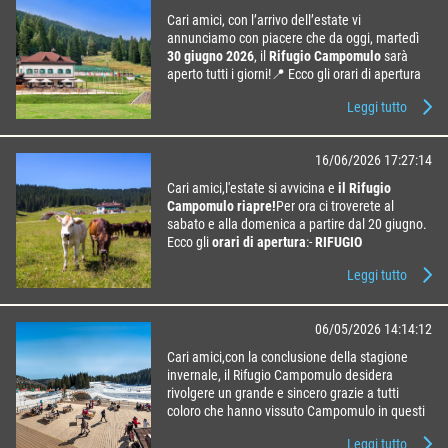
Cari amici, con l’arrivo dell’estate vi
annunciamo con piacere che da oggi, martedì
30 giugno 2026
, il
Rifugio Campomulo
sarà
aperto tutti i giorni!📍 Ecco gli orari di apertura
aggiornati: …
Leggi tutto
16/06/2026 17:27:14
Cari amici,l'estate si avvicina e
il Rifugio
Campomulo riapre!
Per ora ci troverete al
sabato e alla domenica a partire dal 20 giugno.
Ecco gli
orari di apertura
:-
RIFUGIO
CAMPOMULO
…
Leggi tutto
06/05/2026 14:14:12
Cari amici,con la conclusione della stagione
invernale, il Rifugio Campomulo desidera
rivolgere un grande e sincero grazie a tutti
coloro che hanno vissuto Campomulo in questi
mesi.Grazie agli ospiti che sono passati a
Leggi tutto
trovarci: a chi ha scelto il ri …