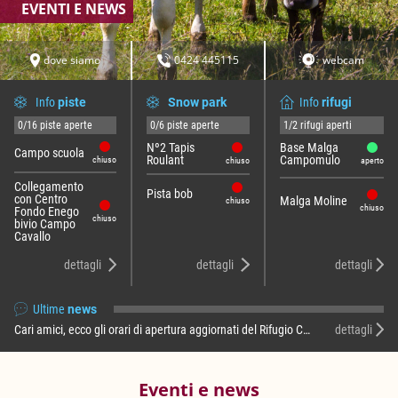
EVENTI E NEWS
dove siamo
0424 445115
webcam
Info
piste
Snow park
Info
rifugi
0/16 piste aperte
0/6 piste aperte
1/2 rifugi aperti
Nº2 Tapis
Base Malga
Campo scuola
Roulant
Campomulo
chiuso
chiuso
aperto
Collegamento
Pista bob
con Centro
Malga Moline
chiuso
chiuso
Fondo Enego
chiuso
bivio Campo
Cavallo
dettagli
dettagli
dettagli
Ultime
news
Cari amici, ecco gli orari di apertura aggiornati del Rifugio Campomulo per il mese di agosto 2026: RIFUGIO BASE MALGA CAMPOMULO Dal lunedì al venerdì …
dettagli
Eventi e news